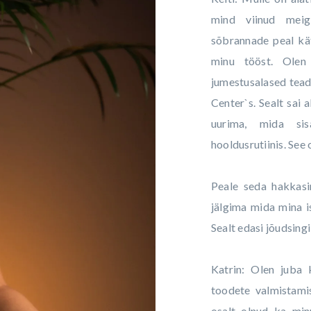
mind viinud meig
sõbrannade peal kät
minu tööst. Olen 
jumestusalased tea
Center`s. Sealt sai
uurima, mida sis
hooldusrutiinis. See 
Peale seda hakkasi
jälgima mida mina i
Sealt edasi jõudsing
Katrin: Olen juba
toodete valmistami
osalt olnud ka min