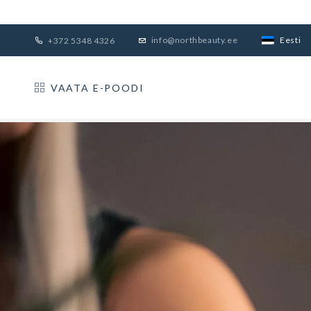
Eesti
info@northbeauty.ee
+372 5348 4326
VAATA E-POODI