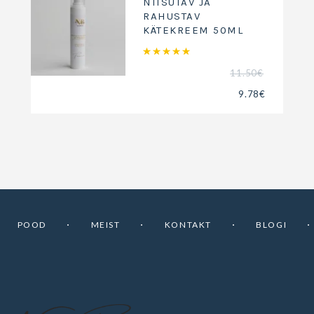
NIISUTAV JA
RAHUSTAV
KÄTEKREEM 50ML
Hinnanguga
5.00
/ 5
11.50
€
9.78
€
POOD
MEIST
KONTAKT
BLOGI