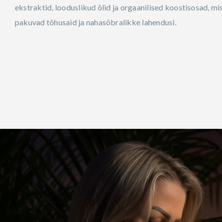
ekstraktid, looduslikud õlid ja orgaanilised koostisosad, mi
pakuvad tõhusaid ja nahasõbralikke lahendusi.