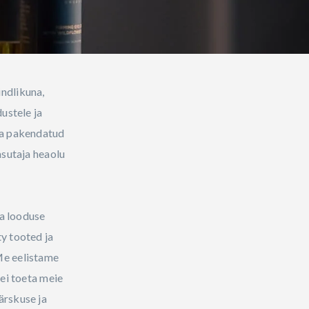
ndlikuna,
ustele ja
ja pakendatud
asutaja heaolu
ja looduse
y tooted ja
Me eelistame
 ei toeta meie
ärskuse ja