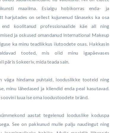
ikunsti maailma. Esialgu hobikorras enda- ja
t harjutades on sellest kujunenud tänaseks ka osa
end koolitanud professionaalide käe all ning
dmised ja oskused omandanud International Makeup
 alguse ka minu teadlikkus ilutoodete osas. Hakkasin
aldavad tooted, mis olid minu igapäevases
oli päris šokeeriv, mida teada sain.
n väga hindama puhtaid, looduslikke tooteid ning
se, minu lähedased ja kliendid enda peal kasutavad.
i soovini luua ise oma loodustoodete bränd.
 kümmekond aastat tegelenud looduslike koduspa
sega. See on pakkunud mulle palju naudingut ning
u loominguliseks hobiks. Mulle meeldib läheneda