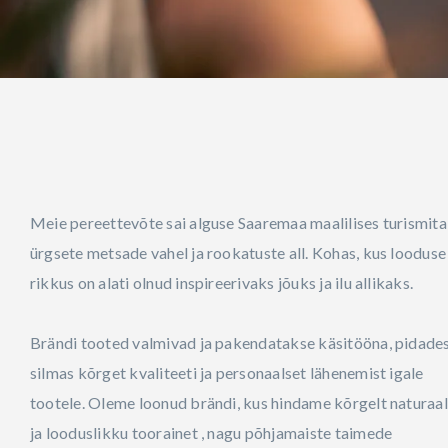
Meie pereettevõte sai alguse Saaremaa maalilises turismita
ürgsete metsade vahel ja rookatuste all. Kohas, kus looduse
rikkus on alati olnud inspireerivaks jõuks ja ilu allikaks.
Brändi tooted valmivad ja pakendatakse käsitööna, pidade
silmas kõrget kvaliteeti ja personaalset lähenemist igale
tootele. Oleme loonud brändi, kus hindame kõrgelt naturaa
ja looduslikku toorainet , nagu põhjamaiste taimede