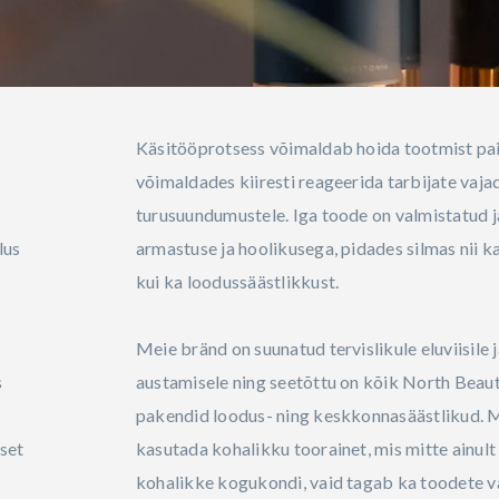
Käsitööprotsess võimaldab hoida tootmist pai
võimaldades kiiresti reageerida tarbijate vajad
turusuundumustele. Iga toode on valmistatud 
lus
armastuse ja hoolikusega, pidades silmas nii k
kui ka loodussäästlikkust.
Meie bränd on suunatud tervislikule eluviisile 
s
austamisele ning seetõttu on kõik North Beaut
pakendid loodus- ning keskkonnasäästlikud. 
lset
kasutada kohalikku toorainet, mis mitte ainult
kohalikke kogukondi, vaid tagab ka toodete v