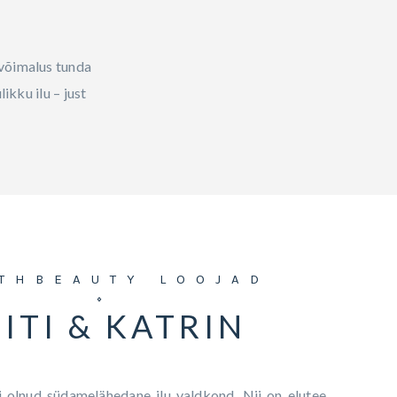
 võimalus tunda
ikku ilu – just
THBEAUTY LOOJAD
ITI & KATRIN
ti olnud südamelähedane ilu valdkond. Nii on elutee