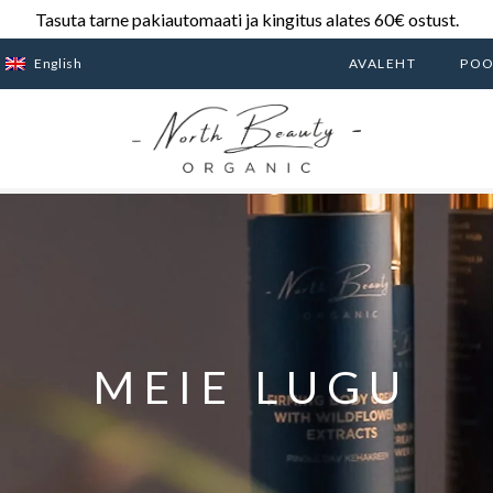
Tasuta tarne pakiautomaati ja kingitus alates 60€ ostust.
English
AVALEHT
PO
MEIE LUGU