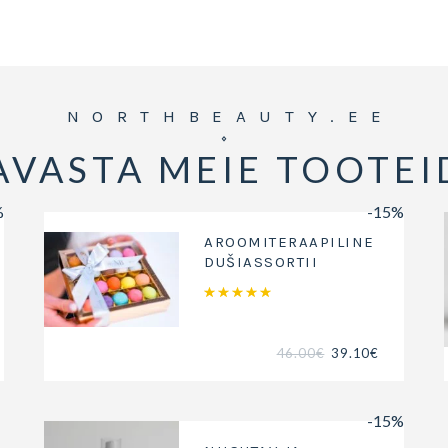
NORTHBEAUTY.EE
AVASTA MEIE TOOTEI
%
-15%
AROOMITERAAPILINE
DUŠIASSORTII
Hinnanguga
5.00
/ 5
46.00
€
39.10
€
-15%