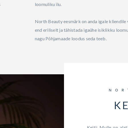
s
loomuliku ilu.
North Beauty eesmärk on anda igale kliendile
end eriliselt ja tähistada igaühe isiklikku loomul
nagu Põhjamaade loodus seda teeb.
NOR
KE
Keiti: Mulle on ala