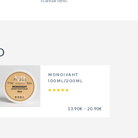
standardeid.
D
MONOIVAHT
100ML/200ML
Hinnanguga
5.00
/ 5
13.90
€
–
20.90
€