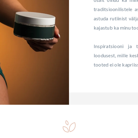
traditsioonilistele 
astuda rutiinist vä
kajastub ka minu to
Inspiratsiooni ja
loodusest, mille kes
tooted ei ole kapriis