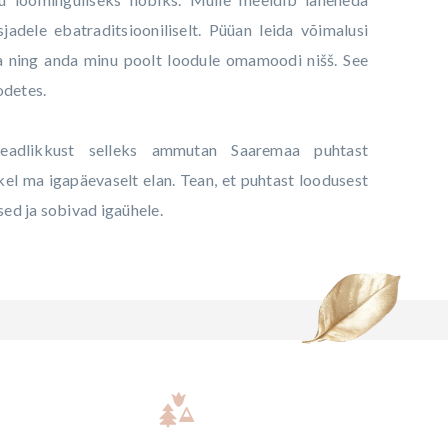
asjadele ebatraditsiooniliselt. Püüan leida võimalusi
lja ning anda minu poolt loodule omamoodi nišš. See
odetes.
 teadlikkust selleks ammutan Saaremaa puhtast
kel ma igapäevaselt elan. Tean, et puhtast loodusest
sed ja sobivad igaühele.