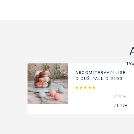
-15
AROOMITERAAPILISE
D DUŠIPALLID 250G
Hinnanguga
5.00
/ 5
24.90
€
21.17
€